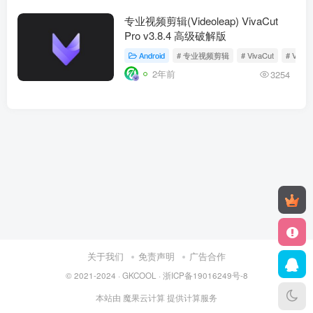
专业视频剪辑(Videoleap) VivaCut
Pro v3.8.4 高级破解版
Android
# 专业视频剪辑
# VivaCut
# Video
2年前
3254
关于我们
免责声明
广告合作
© 2021-2024 ·
GKCOOL
·
浙ICP备19016249号-8
本站由
魔果云计算
提供计算服务