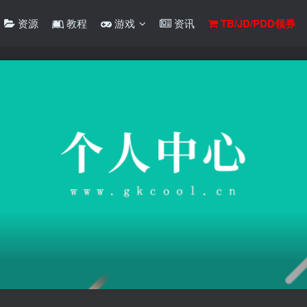
资源
教程
游戏
资讯
TB/JD/PDD领券