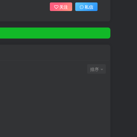
关注
私信
排序