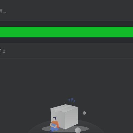
..
丝
0