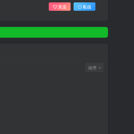
关注
私信
排序