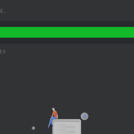
..
丝
0