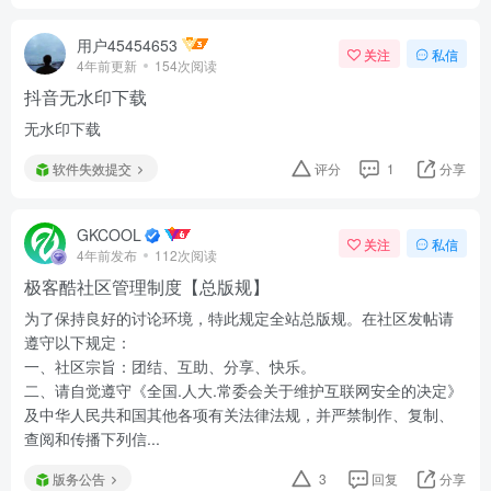
用户45454653
关注
私信
4年前更新
154次阅读
抖音无水印下载
无水印下载
软件失效提交
评分
1
分享
GKCOOL
关注
私信
4年前发布
112次阅读
极客酷社区管理制度【总版规】
为了保持良好的讨论环境，特此规定全站总版规。在社区发帖请
遵守以下规定：
一、社区宗旨：团结、互助、分享、快乐。
二、请自觉遵守《全国.人大.常委会关于维护互联网安全的决定》
及中华人民共和国其他各项有关法律法规，并严禁制作、复制、
查阅和传播下列信...
版务公告
3
回复
分享