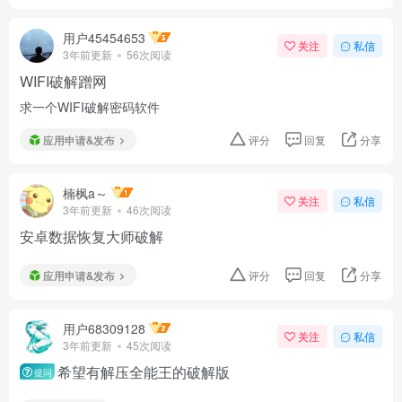
用户45454653
关注
私信
3年前更新
56次阅读
WIFI破解蹭网
求一个WIFI破解密码软件
应用申请&发布
评分
回复
分享
楠枫a～
关注
私信
3年前更新
46次阅读
安卓数据恢复大师破解
应用申请&发布
评分
回复
分享
用户68309128
关注
私信
3年前更新
45次阅读
希望有解压全能王的破解版
提问