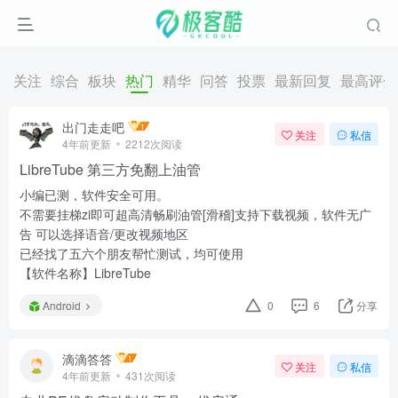
关注
综合
板块
热门
精华
问答
投票
最新回复
最高评分
出门走走吧
关注
私信
4年前更新
2212次阅读
LibreTube 第三方免翻上油管
小编已测，软件安全可用。
不需要挂梯zi即可超高清畅刷油管[滑稽]支持下载视频，软件无广
告 可以选择语音/更改视频地区
已经找了五六个朋友帮忙测试，均可使用
【软件名称】LibreTube
Android
0
6
分享
滴滴答答
关注
私信
4年前更新
431次阅读