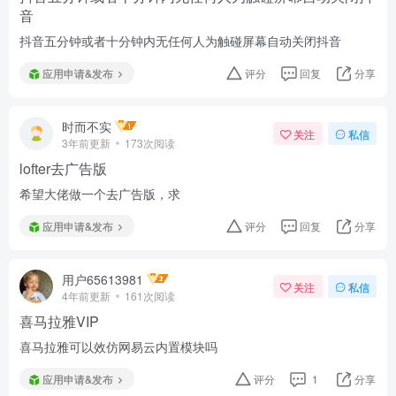
音
抖音五分钟或者十分钟内无任何人为触碰屏幕自动关闭抖音
应用申请&发布
评分
回复
分享
时而不实
关注
私信
3年前更新
173次阅读
lofter去广告版
希望大佬做一个去广告版，求
应用申请&发布
评分
回复
分享
用户65613981
关注
私信
4年前更新
161次阅读
喜马拉雅VIP
喜马拉雅可以效仿网易云内置模块吗
应用申请&发布
评分
1
分享