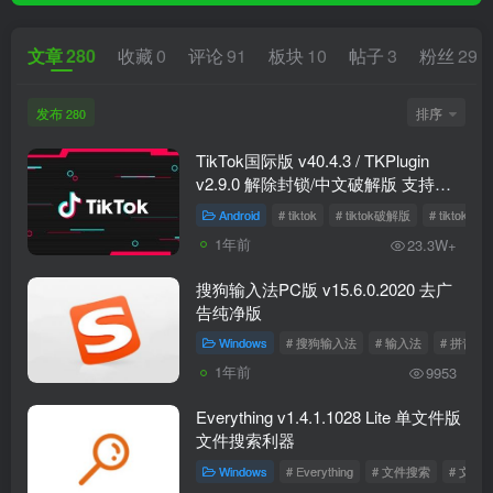
文章
280
收藏
0
评论
91
板块
10
帖子
3
粉丝
298
发布
排序
280
TikTok国际版 v40.4.3 / TKPlugin
v2.9.0 解除封锁/中文破解版 支持选
国区
Android
# tiktok
# tiktok破解版
# tiktok国
1年前
23.3W+
搜狗输入法PC版 v15.6.0.2020 去广
告纯净版
Windows
# 搜狗输入法
# 输入法
# 拼音输
1年前
9953
Everything v1.4.1.1028 Lite 单文件版
文件搜索利器
Windows
# Everything
# 文件搜索
# 文件