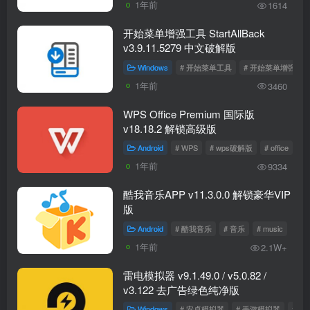
1年前
1614
开始菜单增强工具 StartAllBack
v3.9.11.5279 中文破解版
Windows
# 开始菜单工具
# 开始菜单增强工
1年前
3460
WPS Office Premium 国际版
v18.18.2 解锁高级版
Android
# WPS
# wps破解版
# office
1年前
9334
酷我音乐APP v11.3.0.0 解锁豪华VIP
版
Android
# 酷我音乐
# 音乐
# music
1年前
2.1W+
雷电模拟器 v9.1.49.0 / v5.0.82 /
v3.122 去广告绿色纯净版
Windows
# 安卓模拟器
# 手游模拟器
# 