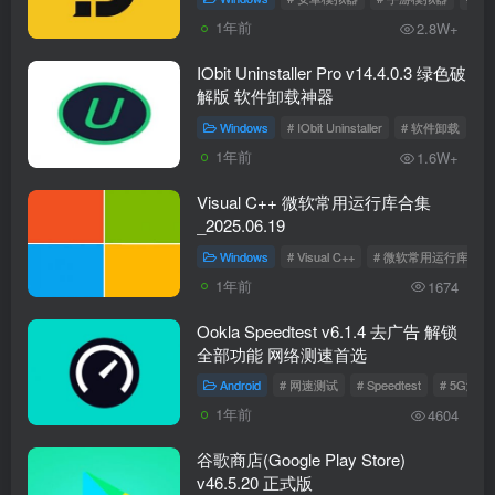
1年前
2.8W+
IObit Uninstaller Pro v14.4.0.3 绿色破
解版 软件卸载神器
Windows
# IObit Uninstaller
# 软件卸载
#
1年前
1.6W+
Visual C++ 微软常用运行库合集
_2025.06.19
Windows
# Visual C++
# 微软常用运行库
1年前
1674
Ookla Speedtest v6.1.4 去广告 解锁
全部功能 网络测速首选
Android
# 网速测试
# Speedtest
# 5G测速
1年前
4604
谷歌商店(Google Play Store)
v46.5.20 正式版