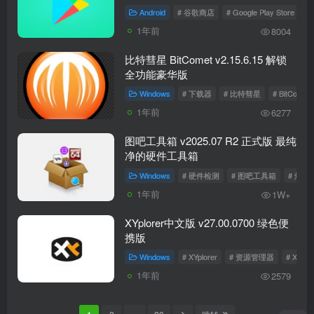
Android
# 谷歌商店
# Google Play Store
#
1年前
8004
比特彗星 BitComet v2.15.6.15 解锁
全功能豪华版
Windows
# 下载器
# 比特彗星
# BitComet
1年前
6277
图吧工具箱 v2025.07 R2 正式版 最纯
净的硬件工具箱
Windows
# 硬件检测
# 图吧工具箱
# 烤机
1年前
1W+
XYplorer中文版 v27.00.0700 绿色便
携版
Windows
# XYplorer
# 资源管理器
# XYpl
1年前
2579