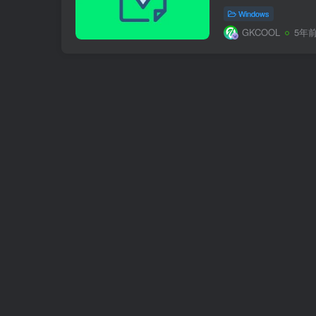
Windows
GKCOOL
5年