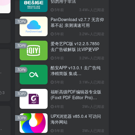
切勿用于非法
5年前
3.4W+人已阅读
PanDownload v2.7.7 无言仰
TOP4
慕不起 亲测满速可用
5年前
3.2W+人已阅读
爱奇艺PC版 v12.2.5.7850
TOP5
去广告破解版 比VIP更VIP
5年前
3.2W+人已阅读
酷安APP v13.0.1 去广告纯
TOP6
载，这些都不是重点，重点是电脑版的IDM不支持BT种子磁力下载，安...
净精简版 集成
FuckCoolapkR1.16.5
5年前
3.1W+人已阅读
福昕高级PDF编辑器专业版
3
TOP7
(Foxit PDF Editor Pro)
v12.1.1.15289 绿色破解版
4年前
3W+人已阅读
UPX浏览器 v85.0.4 可访问
TOP8
海外网站
，专业的文件下载与分享工具。支持标准FTP/HTTP/HTTPS/HTTP2协议下载 ，支持BT...
5年前
3W+人已阅读