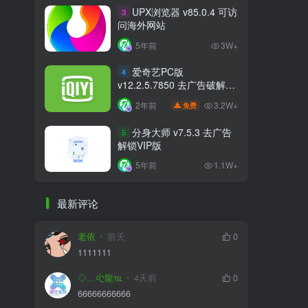
UPX浏览器 v85.0.4 可访
3
问海外网站
5年前
3W+
爱奇艺PC版
4
v12.2.5.7850 去广告破解版
比VIP更VIP
3.2W+
2年前
免费
分身大师 v7.5.3 去广告
5
解锁VIP版
5年前
1.1W+
最新评论
老依
前天
0
1111111
◇﹏尐龍℡
4天前
0
66666666666