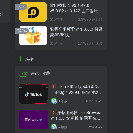
雷电模拟器 v9.1.49.0 /
TOP9
v5.0.82 / v3.122 去广告绿色
0
纯净版
5年前
2.8W+人已阅读
酷我音乐APP v11.3.0.0 解锁
TOP10
豪华VIP版
5年前
2.1W+人已阅读
热榜
点赞
评论
收藏
TikTok国际版 v40.4.3 /
1
TKPlugin v2.9.0 解除封锁/
中文破解版 支持选国区
1年前
23.3W+
洋葱浏览器 Tor Browser
2
v11.5.3 安卓版 暗网匿名浏
览器
4年前
4.4W+