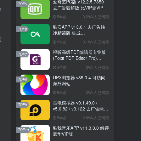
爱奇艺PC版 v12.2.5.7850
TOP5
去广告破解版 比VIP更VIP
转
5年前
3.2W+人已阅读
酷安APP v13.0.1 去广告纯
TOP6
净精简版 集成
FuckCoolapkR1.16.5
面
5年前
3.1W+人已阅读
福昕高级PDF编辑器专业版
TOP7
(Foxit PDF Editor Pro)
v12.1.1.15289 绿色破解版
4年前
3W+人已阅读
UPX浏览器 v85.0.4 可访问
TOP8
海外网站
5年前
3W+人已阅读
雷电模拟器 v9.1.49.0 /
TOP9
v5.0.82 / v3.122 去广告绿色
纯净版
5年前
2.8W+人已阅读
酷我音乐APP v11.3.0.0 解锁
TOP10
豪华VIP版