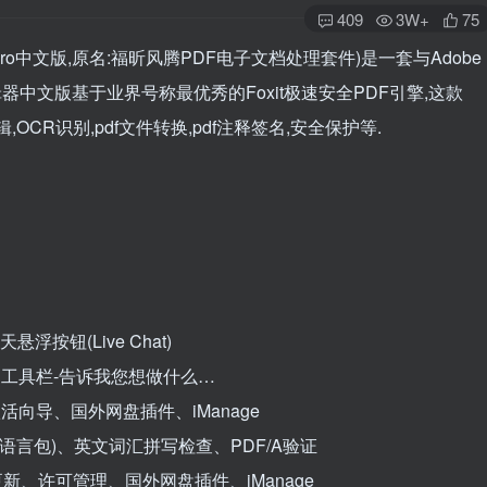
409
3W+
75
or Pro中文版,原名:福昕风腾PDF电子文档处理套件)是一套与Adobe
编辑器中文版基于业界号称最优秀的Foxit极速安全PDF引擎,这款
OCR识别,pdf文件转换,pdf注释签名,安全保护等.
钮(Live Chat)
、工具栏-告诉我您想做什么…
向导、国外网盘插件、iManage
R语言包)、英文词汇拼写检查、PDF/A验证
新、许可管理、国外网盘插件、iManage