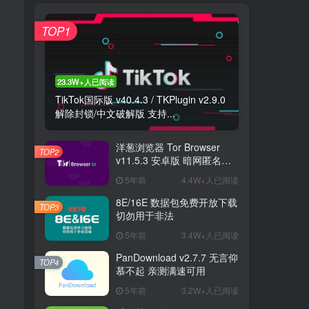
TOP1
23.3W+人已阅读
TikTok国际版 v40.4.3 / TKPlugin v2.9.0
解除封锁/中文破解版 支持...
洋葱浏览器 Tor Browser
、
TOP2
v11.5.3 安卓版 暗网匿名浏
览器
5年前
4.4W+人已阅读
8E/16E 数据包免费开放下载
TOP3
切勿用于非法
5年前
3.4W+人已阅读
PanDownload v2.7.7 无言仰
TOP4
慕不起 亲测满速可用
5年前
3.2W+人已阅读