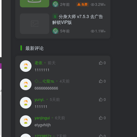
比VIP更VIP
3.2W+
2年前
免费
分身大师 v7.5.3 去广告
5
解锁VIP版
5年前
1.1W+
最新评论
老依
前天
0
1111111
◇﹏尐龍℡
4天前
0
66666666666
yunyi.
5天前
0
111111
yanjingui
6天前
0
etygvhiijh
1233857z
7天前
0