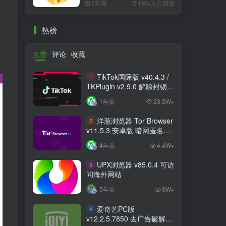
5年前
2.1W+人已阅读
热榜
点赞
评论
收藏
TikTok国际版 v40.4.3 /
1
TKPlugin v2.9.0 解除封锁/
中文破解版 支持选国区
1年前
23.3W+
洋葱浏览器 Tor Browser
2
v11.5.3 安卓版 暗网匿名浏
览器
4年前
4.4W+
UPX浏览器 v85.0.4 可访
3
问海外网站
5年前
3W+
爱奇艺PC版
4
v12.2.5.7850 去广告破解版