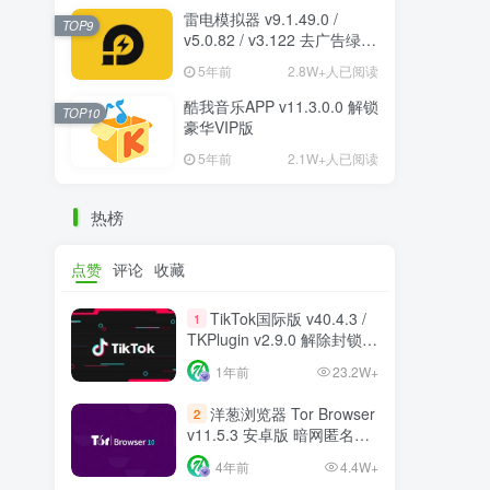
雷电模拟器 v9.1.49.0 /
TOP9
v5.0.82 / v3.122 去广告绿色
纯净版
5年前
2.8W+人已阅读
酷我音乐APP v11.3.0.0 解锁
TOP10
豪华VIP版
5年前
2.1W+人已阅读
热榜
点赞
评论
收藏
TikTok国际版 v40.4.3 /
1
TKPlugin v2.9.0 解除封锁/
中文破解版 支持选国区
1年前
23.2W+
洋葱浏览器 Tor Browser
2
v11.5.3 安卓版 暗网匿名浏
览器
4年前
4.4W+