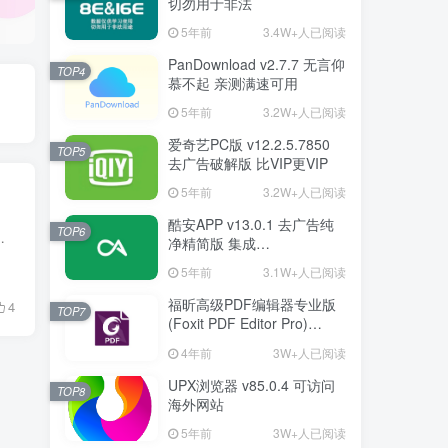
切勿用于非法
5年前
3.4W+人已阅读
PanDownload v2.7.7 无言仰
TOP4
慕不起 亲测满速可用
5年前
3.2W+人已阅读
爱奇艺PC版 v12.2.5.7850
TOP5
去广告破解版 比VIP更VIP
5年前
3.2W+人已阅读
酷安APP v13.0.1 去广告纯
TOP6
one、iPad等平台，查看、编辑和分享笔记，打开word、PDF等多种...
净精简版 集成
FuckCoolapkR1.16.5
5年前
3.1W+人已阅读
福昕高级PDF编辑器专业版
4
TOP7
(Foxit PDF Editor Pro)
v12.1.1.15289 绿色破解版
4年前
3W+人已阅读
UPX浏览器 v85.0.4 可访问
TOP8
海外网站
5年前
3W+人已阅读