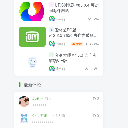
UPX浏览器 v85.0.4 可访
3
问海外网站
5年前
3W+
爱奇艺PC版
4
v12.2.5.7850 去广告破解版
比VIP更VIP
3.2W+
2年前
免费
分身大师 v7.5.3 去广告
5
解锁VIP版
5年前
1.1W+
最新评论
老依
前天
0
1111111
◇﹏尐龍℡
3天前
0
66666666666