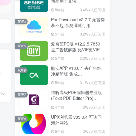
切勿用于非法
5年前
3.4W+人已阅读
PanDownload v2.7.7 无言仰
TOP4
慕不起 亲测满速可用
5年前
3.2W+人已阅读
爱奇艺PC版 v12.2.5.7850
TOP5
去广告破解版 比VIP更VIP
5年前
3.2W+人已阅读
酷安APP v13.0.1 去广告纯
TOP6
以及三方调用css/js文件，效果堪比OSS存储。并且该云托管服务可...
净精简版 集成
FuckCoolapkR1.16.5
5年前
3.1W+人已阅读
福昕高级PDF编辑器专业版
0
TOP7
(Foxit PDF Editor Pro)
v12.1.1.15289 绿色破解版
4年前
3W+人已阅读
UPX浏览器 v85.0.4 可访问
TOP8
海外网站
5年前
3W+人已阅读