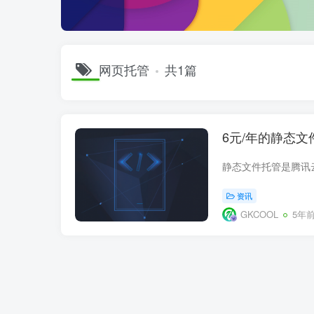
网页托管
共1篇
6元/年的静态文
资讯
GKCOOL
5年