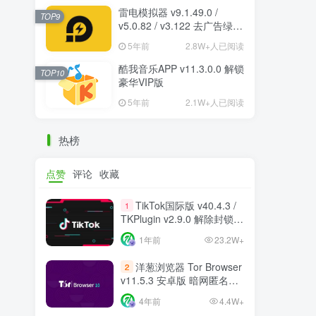
雷电模拟器 v9.1.49.0 /
TOP9
v5.0.82 / v3.122 去广告绿色
纯净版
5年前
2.8W+人已阅读
酷我音乐APP v11.3.0.0 解锁
TOP10
豪华VIP版
5年前
2.1W+人已阅读
热榜
点赞
评论
收藏
TikTok国际版 v40.4.3 /
1
TKPlugin v2.9.0 解除封锁/
中文破解版 支持选国区
1年前
23.2W+
洋葱浏览器 Tor Browser
2
v11.5.3 安卓版 暗网匿名浏
览器
4年前
4.4W+