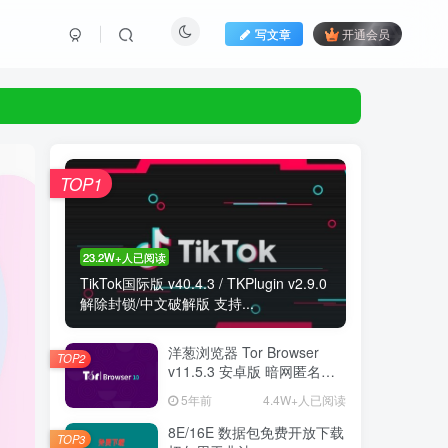
写文章
开通会员
TOP1
23.2W+人已阅读
TikTok国际版 v40.4.3 / TKPlugin v2.9.0
解除封锁/中文破解版 支持...
洋葱浏览器 Tor Browser
TOP2
v11.5.3 安卓版 暗网匿名浏
览器
5年前
4.4W+人已阅读
8E/16E 数据包免费开放下载
TOP3