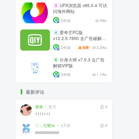
UPX浏览器 v85.0.4 可访
3
问海外网站
5年前
3W+
爱奇艺PC版
4
v12.2.5.7850 去广告破解版
比VIP更VIP
3.2W+
2年前
免费
分身大师 v7.5.3 去广告
5
解锁VIP版
5年前
1.1W+
最新评论
老依
前天
0
1111111
◇﹏尐龍℡
3天前
0
66666666666