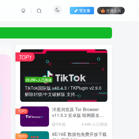
写文章
开通会员
TOP1
23.2W+人已阅读
TikTok国际版 v40.4.3 / TKPlugin v2.9.0
解除封锁/中文破解版 支持...
洋葱浏览器 Tor Browser
TOP2
v11.5.3 安卓版 暗网匿名浏
览器
5年前
4.4W+人已阅读
8E/16E 数据包免费开放下载
TOP3