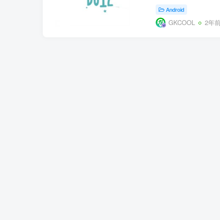
Android
GKCOOL
2年