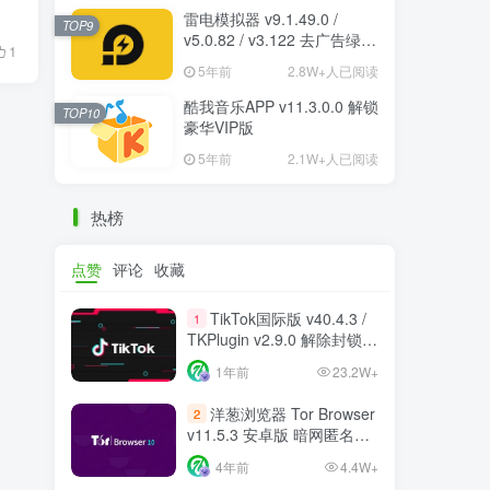
雷电模拟器 v9.1.49.0 /
TOP9
v5.0.82 / v3.122 去广告绿色
1
纯净版
5年前
2.8W+人已阅读
酷我音乐APP v11.3.0.0 解锁
TOP10
豪华VIP版
5年前
2.1W+人已阅读
热榜
点赞
评论
收藏
TikTok国际版 v40.4.3 /
1
TKPlugin v2.9.0 解除封锁/
中文破解版 支持选国区
1年前
23.2W+
洋葱浏览器 Tor Browser
2
v11.5.3 安卓版 暗网匿名浏
览器
4年前
4.4W+