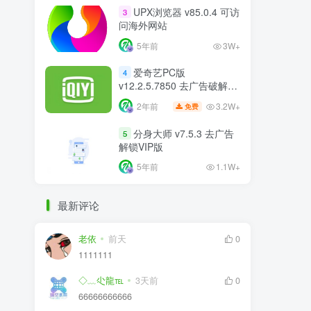
UPX浏览器 v85.0.4 可访
3
问海外网站
5年前
3W+
爱奇艺PC版
4
v12.2.5.7850 去广告破解版
比VIP更VIP
3.2W+
2年前
免费
分身大师 v7.5.3 去广告
5
解锁VIP版
5年前
1.1W+
最新评论
老依
前天
0
1111111
◇﹏尐龍℡
3天前
0
66666666666