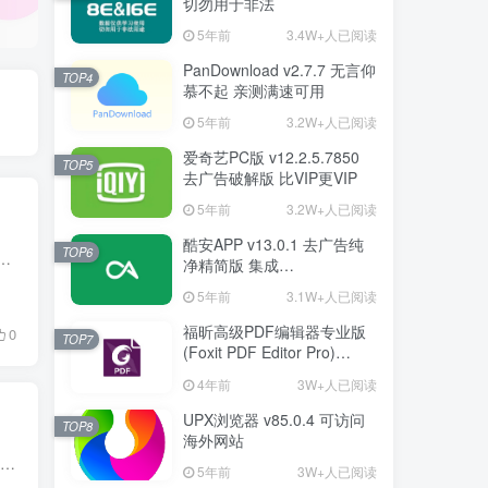
切勿用于非法
5年前
3.4W+人已阅读
PanDownload v2.7.7 无言仰
TOP4
慕不起 亲测满速可用
5年前
3.2W+人已阅读
爱奇艺PC版 v12.2.5.7850
TOP5
去广告破解版 比VIP更VIP
5年前
3.2W+人已阅读
酷安APP v13.0.1 去广告纯
TOP6
神器及图片美化App,拍照期间实时美颜修图,拍摄质感视频,火爆国内的自拍神器,和8亿自拍星人一起在BeautyCam美颜相机,遇见更美的自己(•̀ω•...
净精简版 集成
FuckCoolapkR1.16.5
5年前
3.1W+人已阅读
福昕高级PDF编辑器专业版
0
TOP7
(Foxit PDF Editor Pro)
v12.1.1.15289 绿色破解版
4年前
3W+人已阅读
UPX浏览器 v85.0.4 可访问
TOP8
海外网站
B612咔叽是一款专为用户打造的照片制作工具。它具有各种贴纸、滤镜和照片编辑功能。还可以做表情包，B612咔叽拥有超过1000个贴纸，从卖萌、搞怪、混血女神，一秒钟带用户变身；神秘的欧若拉等亦...
5年前
3W+人已阅读