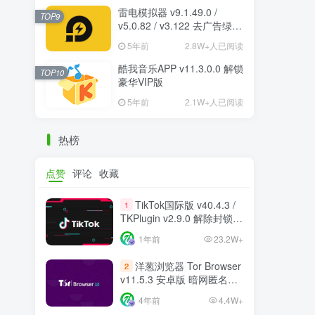
雷电模拟器 v9.1.49.0 /
TOP9
v5.0.82 / v3.122 去广告绿色
纯净版
5年前
2.8W+人已阅读
酷我音乐APP v11.3.0.0 解锁
TOP10
豪华VIP版
5年前
2.1W+人已阅读
热榜
点赞
评论
收藏
TikTok国际版 v40.4.3 /
1
TKPlugin v2.9.0 解除封锁/
中文破解版 支持选国区
1年前
23.2W+
洋葱浏览器 Tor Browser
2
v11.5.3 安卓版 暗网匿名浏
览器
4年前
4.4W+