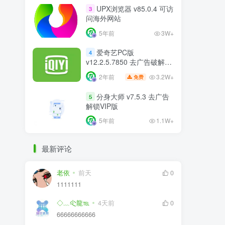
UPX浏览器 v85.0.4 可访
3
问海外网站
5年前
3W+
爱奇艺PC版
4
v12.2.5.7850 去广告破解版
比VIP更VIP
3.2W+
2年前
免费
分身大师 v7.5.3 去广告
5
解锁VIP版
5年前
1.1W+
最新评论
老依
前天
0
1111111
◇﹏尐龍℡
4天前
0
66666666666