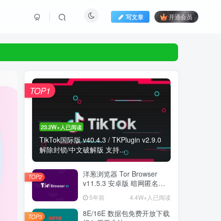
写文章
开通会员
TOP1
23.2W+人已阅读
TikTok国际版 v40.4.3 / TKPlugin v2.9.0
解除封锁/中文破解版 支持...
洋葱浏览器 Tor Browser
TOP2
v11.5.3 安卓版 暗网匿名浏
览器
5年前
4.4W+人已阅读
8E/16E 数据包免费开放下载
TOP3