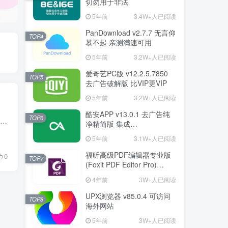
切勿用于非法
5年前
3.4W+人已阅读
PanDownload v2.7.7 无言仰
TOP4
慕不起 亲测满速可用
5年前
3.2W+人已阅读
爱奇艺PC版 v12.2.5.7850
TOP5
去广告破解版 比VIP更VIP
5年前
3.2W+人已阅读
酷安APP v13.0.1 去广告纯
TOP6
下载工具箱是一款支持56种下载协议的安卓万能下载工具，主要提供抖音/快手/B站等网络视频解析下载、资源嗅探下载以及本地视频扫描提取功能，同时提供不常见的视频编辑功能，,例如:智能清洗,高帧...
净精简版 集成
FuckCoolapkR1.16.5
5年前
3.1W+人已阅读
福昕高级PDF编辑器专业版
0
TOP7
(Foxit PDF Editor Pro)
v12.1.1.15289 绿色破解版
4年前
3W+人已阅读
UPX浏览器 v85.0.4 可访问
TOP8
海外网站
5年前
3W+人已阅读