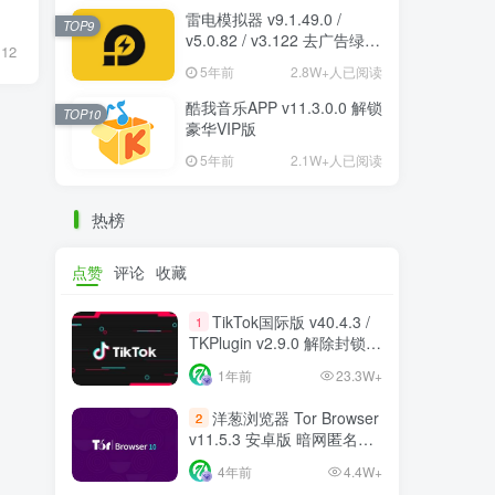
雷电模拟器 v9.1.49.0 /
TOP9
v5.0.82 / v3.122 去广告绿色
12
纯净版
5年前
2.8W+人已阅读
酷我音乐APP v11.3.0.0 解锁
TOP10
豪华VIP版
5年前
2.1W+人已阅读
热榜
点赞
评论
收藏
TikTok国际版 v40.4.3 /
1
TKPlugin v2.9.0 解除封锁/
中文破解版 支持选国区
1年前
23.3W+
洋葱浏览器 Tor Browser
2
v11.5.3 安卓版 暗网匿名浏
览器
4年前
4.4W+