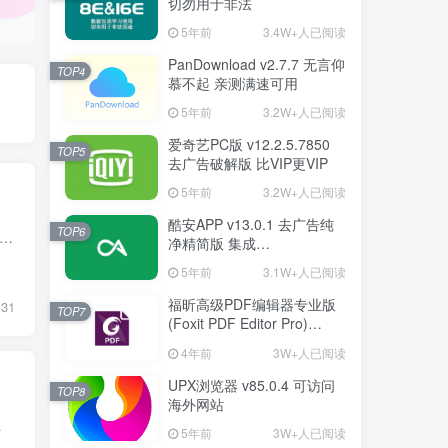
切勿用于非法
5年前
3.4W+人已阅读
PanDownload v2.7.7 无言仰
TOP4
慕不起 亲测满速可用
5年前
3.2W+人已阅读
爱奇艺PC版 v12.2.5.7850
TOP5
去广告破解版 比VIP更VIP
5年前
3.2W+人已阅读
酷安APP v13.0.1 去广告纯
TOP6
架是由XDA大神topjohnwu开发的一款功能超级强大安卓框架，它以不修改/system代码的方式达到修改系统的功能用户可以使用这款软件更改手机系统中的一些文件，增加一些特色功能，打造一款...
净精简版 集成
FuckCoolapkR1.16.5
5年前
3.1W+人已阅读
福昕高级PDF编辑器专业版
31
TOP7
(Foxit PDF Editor Pro)
v12.1.1.15289 绿色破解版
4年前
3W+人已阅读
UPX浏览器 v85.0.4 可访问
TOP8
海外网站
overy、刷入Boot...
5年前
3W+人已阅读