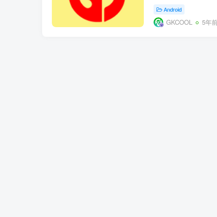
Android
GKCOOL
5年