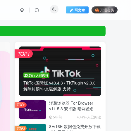
写文章
开通会员
TOP1
23.3W+人已阅读
TikTok国际版 v40.4.3 / TKPlugin v2.9.0
解除封锁/中文破解版 支持...
洋葱浏览器 Tor Browser
TOP2
v11.5.3 安卓版 暗网匿名浏
览器
5年前
4.4W+人已阅读
8E/16E 数据包免费开放下载
TOP3