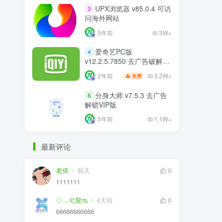
UPX浏览器 v85.0.4 可访
3
问海外网站
5年前
3W+
爱奇艺PC版
4
v12.2.5.7850 去广告破解版
比VIP更VIP
3.2W+
2年前
免费
分身大师 v7.5.3 去广告
5
解锁VIP版
5年前
1.1W+
最新评论
老依
前天
0
1111111
◇﹏尐龍℡
4天前
0
66666666666