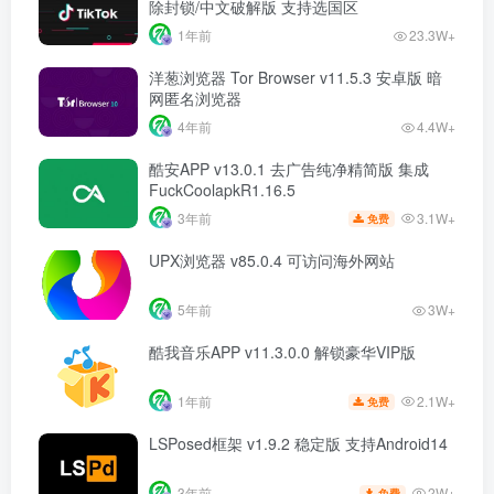
除封锁/中文破解版 支持选国区
1年前
23.3W+
洋葱浏览器 Tor Browser v11.5.3 安卓版 暗
网匿名浏览器
4年前
4.4W+
酷安APP v13.0.1 去广告纯净精简版 集成
FuckCoolapkR1.16.5
3.1W+
3年前
免费
UPX浏览器 v85.0.4 可访问海外网站
5年前
3W+
酷我音乐APP v11.3.0.0 解锁豪华VIP版
2.1W+
1年前
免费
LSPosed框架 v1.9.2 稳定版 支持Android14
2W+
3年前
免费