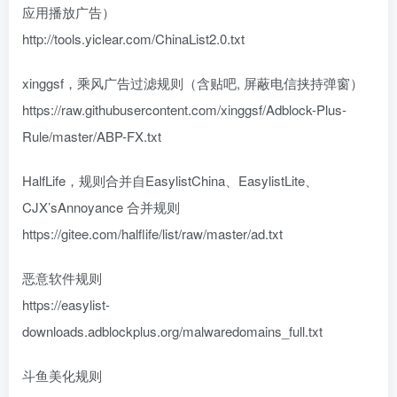
应用播放广告）
http://tools.yiclear.com/ChinaList2.0.txt
xinggsf，乘风广告过滤规则（含贴吧, 屏蔽电信挟持弹窗）
https://raw.githubusercontent.com/xinggsf/Adblock-Plus-
Rule/master/ABP-FX.txt
HalfLife，规则合并自EasylistChina、EasylistLite、
CJX’sAnnoyance 合并规则
https://gitee.com/halflife/list/raw/master/ad.txt
恶意软件规则
https://easylist-
downloads.adblockplus.org/malwaredomains_full.txt
斗鱼美化规则