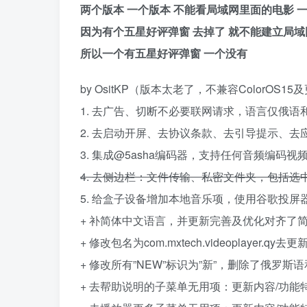
两个版本 一个版本 不能看局域网里面的电影 
因为有个五星好评弹窗 去掉了 就不能建立局域
所以一个有五星好评弹窗 一个没有
by OsitKP（版本太老了，不兼容ColorOS1
1. 去广告、切断不必要联网请求，语言仅俄语
2. 去启动开屏、去协议条款、去引导提示、去
3. 集成@5asha编码器，支持任何音频编码视频
4. 去侧边栏：文件传输、私密文件夹，包括选
5. 给盒子设备增加本地音乐项，使用谷歌投屏
+ 补简体中文语言，并更新完善及优化对齐了简体
+ 修改包名为com.mxtech.videoplayer.qy去
+ 修改所有”NEW”标识为”新”，删除了俄罗斯语和
+ 去帮助说明的子菜单无用项：更新内容/功能特性