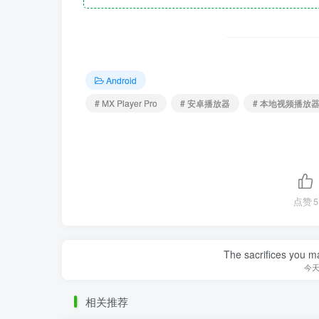
Android
# MX Player Pro
# 安卓播放器
# 本地视频播放
点赞
5
The sacrifices you ma
今
相关推荐