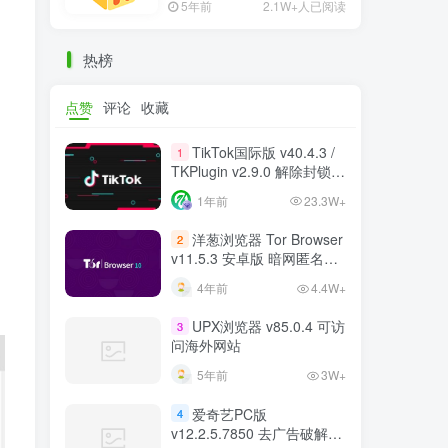
5年前
2.1W+人已阅读
热榜
点赞
评论
收藏
TikTok国际版 v40.4.3 /
1
TKPlugin v2.9.0 解除封锁/
中文破解版 支持选国区
1年前
23.3W+
洋葱浏览器 Tor Browser
2
v11.5.3 安卓版 暗网匿名浏
览器
4年前
4.4W+
UPX浏览器 v85.0.4 可访
3
问海外网站
5年前
3W+
爱奇艺PC版
4
v12.2.5.7850 去广告破解版