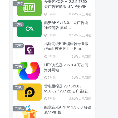
爱奇艺PC版 v12.2.5.7850
TOP5
去广告破解版 比VIP更VIP
5年前
3.2W+人已阅读
酷安APP v13.0.1 去广告纯
TOP6
净精简版 集成
FuckCoolapkR1.16.5
5年前
3.1W+人已阅读
福昕高级PDF编辑器专业版
TOP7
(Foxit PDF Editor Pro)
v12.1.1.15289 绿色破解版
4年前
3W+人已阅读
UPX浏览器 v85.0.4 可访问
TOP8
海外网站
5年前
3W+人已阅读
雷电模拟器 v9.1.49.0 /
TOP9
v5.0.82 / v3.122 去广告绿色
纯净版
5年前
2.8W+人已阅读
酷我音乐APP v11.3.0.0 解锁
TOP10
豪华VIP版