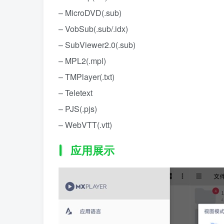
– MicroDVD(.sub)
– VobSub(.sub/.idx)
– SubViewer2.0(.sub)
– MPL2(.mpl)
– TMPlayer(.txt)
– Teletext
– PJS(.pjs)
– WebVTT(.vtt)
应用展示