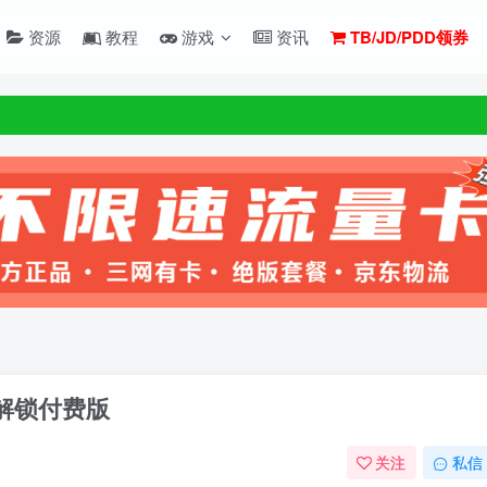
资源
教程
游戏
资讯
TB/JD/PDD领券
6.0 解锁付费版
关注
私信