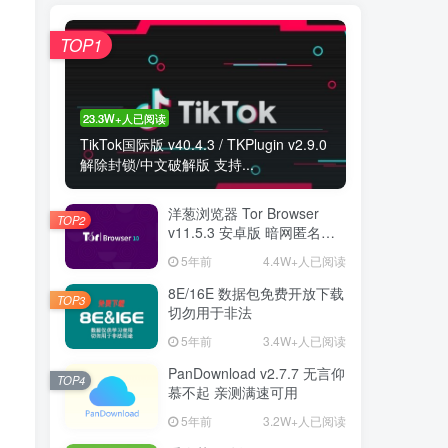
TOP1
23.3W+人已阅读
TikTok国际版 v40.4.3 / TKPlugin v2.9.0
解除封锁/中文破解版 支持...
洋葱浏览器 Tor Browser
TOP2
v11.5.3 安卓版 暗网匿名浏
览器
5年前
4.4W+人已阅读
8E/16E 数据包免费开放下载
TOP3
切勿用于非法
5年前
3.4W+人已阅读
PanDownload v2.7.7 无言仰
TOP4
慕不起 亲测满速可用
5年前
3.2W+人已阅读