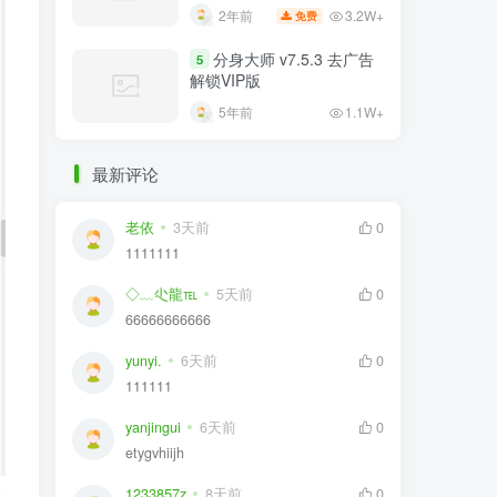
比VIP更VIP
3.2W+
2年前
免费
分身大师 v7.5.3 去广告
5
解锁VIP版
5年前
1.1W+
最新评论
老依
3天前
0
1111111
◇﹏尐龍℡
5天前
0
66666666666
yunyi.
6天前
0
111111
yanjingui
6天前
0
etygvhiijh
1233857z
8天前
0