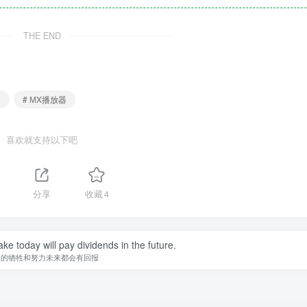
THE END
器
# MX播放器
喜欢就支持以下吧
分享
收藏
4
ke today will pay dividends in the future.
天的牺牲和努力未来都会有回报