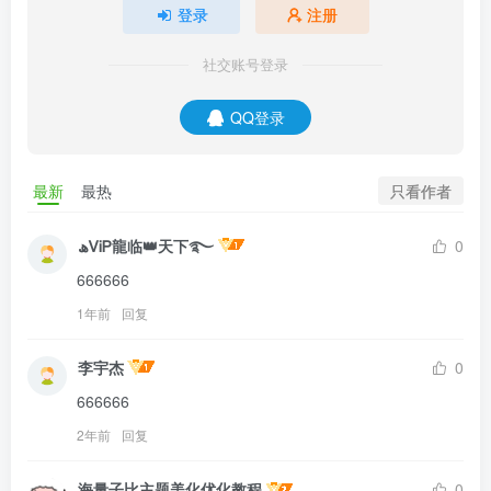
登录
注册
社交账号登录
QQ登录
只看作者
最新
最热
ھᏙᎥᏢ龍临👑天下࿐
0
666666
1年前
回复
李宇杰
0
666666
2年前
回复
海量子比主题美化优化教程
0