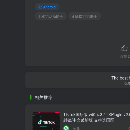
Android
# 双11活动助手
# 绿软1111助手
点赞
2
The best h
心
相关推荐
TikTok国际版 v40.4.3 / TKPlugin v2
封锁/中文破解版 支持选国区
1年前