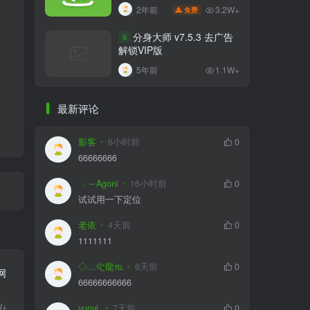
比VIP更VIP
3.2W+
2年前
免费
分身大师 v7.5.3 去广告
5
解锁VIP版
5年前
1.1W+
最新评论
影客
6小时前
0
66666666
╭～Agoni
16小时前
0
试试用一下定位
老依
4天前
0
1111111
◇﹏尐龍℡
6天前
0
暗网
66666666666
W+
yunyi.
7天前
0