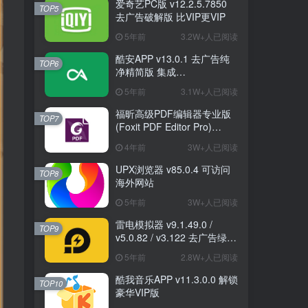
爱奇艺PC版 v12.2.5.7850
TOP5
去广告破解版 比VIP更VIP
5年前
3.2W+人已阅读
酷安APP v13.0.1 去广告纯
TOP6
净精简版 集成
FuckCoolapkR1.16.5
5年前
3.1W+人已阅读
福昕高级PDF编辑器专业版
TOP7
(Foxit PDF Editor Pro)
v12.1.1.15289 绿色破解版
4年前
3W+人已阅读
UPX浏览器 v85.0.4 可访问
TOP8
海外网站
5年前
3W+人已阅读
雷电模拟器 v9.1.49.0 /
TOP9
v5.0.82 / v3.122 去广告绿色
纯净版
5年前
2.8W+人已阅读
酷我音乐APP v11.3.0.0 解锁
TOP10
豪华VIP版