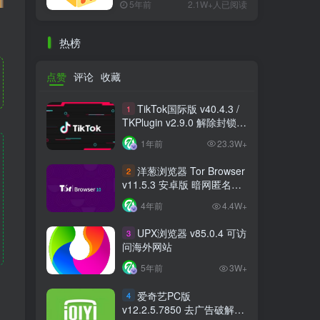
5年前
2.1W+人已阅读
热榜
点赞
评论
收藏
TikTok国际版 v40.4.3 /
1
TKPlugin v2.9.0 解除封锁/
中文破解版 支持选国区
1年前
23.3W+
洋葱浏览器 Tor Browser
2
v11.5.3 安卓版 暗网匿名浏
览器
4年前
4.4W+
UPX浏览器 v85.0.4 可访
3
问海外网站
5年前
3W+
爱奇艺PC版
4
v12.2.5.7850 去广告破解版