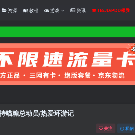
资源
教程
游戏
资讯
TB/JD/PDD领券
本 支持喵糖总动员/热爱环游记
关注
私信