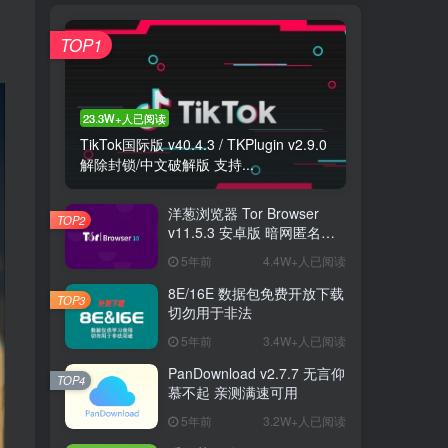
TOP1
23.3W+人已阅读
TikTok国际版 v40.4.3 / TKPlugin v2.9.0
解除封锁/中文破解版 支持...
洋葱浏览器 Tor Browser
TOP2
v11.5.3 安卓版 暗网匿名浏
览器
5年前
4.4W+人已阅读
8E/16E 数据包免费开放下载
TOP3
切勿用于非法
5年前
3.4W+人已阅读
PanDownload v2.7.7 无言仰
TOP4
慕不起 亲测满速可用
5年前
3.2W+人已阅读