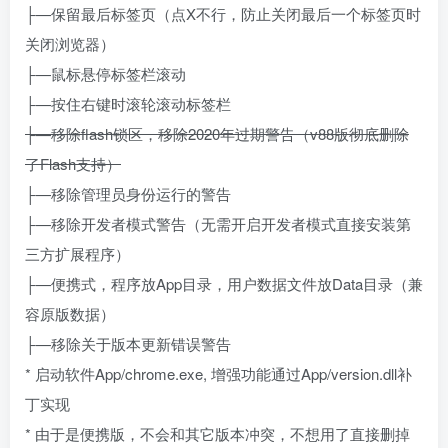
├—保留最后标签页（点X不行，防止关闭最后一个标签页时
关闭浏览器）
├—鼠标悬停标签栏滚动
├—按住右键时滚轮滚动标签栏
├—移除flash锁区，移除2020年过期警告（v88版彻底删除
了Flash支持）
├—移除管理员身份运行的警告
├—移除开发者模式警告（无需开启开发者模式直接安装第
三方扩展程序）
├—便携式，程序放App目录，用户数据文件放Data目录（兼
容原版数据）
├—移除关于版本更新错误警告
* 启动软件App/chrome.exe, 增强功能通过App/version.dll补
丁实现
* 由于是便携版，不会和其它版本冲突，不想用了直接删掉