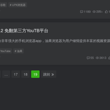
 谷歌
# UPX浏览器
前
1189
3W+
3.2 免翻第三方YouTB平台
 YouTube
# 油果
前
55
3613
…
17
18
19
跳转