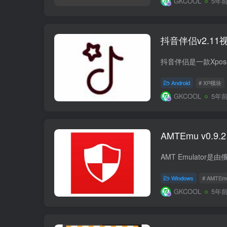
GKCOOL
5年
抖音伴侣v2.1
Android
# XP模块
GKCOOL
5年
AMTEmu v0.
Windows
# AMTEm
GKCOOL
5年