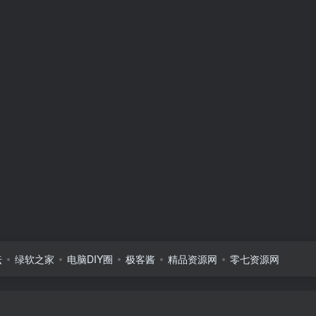
坛
绿软之家
电脑DIY圈
极客酱
精品资源网
零七资源网