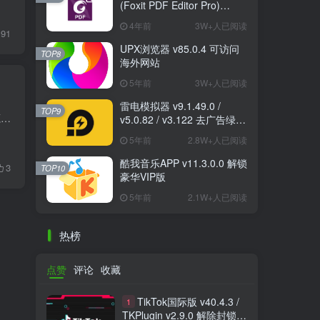
(Foxit PDF Editor Pro)
v12.1.1.15289 绿色破解版
4年前
3W+人已阅读
191
UPX浏览器 v85.0.4 可访问
TOP8
海外网站
5年前
3W+人已阅读
雷电模拟器 v9.1.49.0 /
TOP9
油果浏览器app是一款非常强大的手机浏览器app，油果浏览器为用户倾情提供丰富的视频资源和个性推荐内容，超清视频播放让你大饱眼福，感兴趣的朋友可以下载体验哦 新版特色 1.修复一些小问题。2....
v5.0.82 / v3.122 去广告绿色
纯净版
5年前
2.8W+人已阅读
酷我音乐APP v11.3.0.0 解锁
3
TOP10
豪华VIP版
5年前
2.1W+人已阅读
热榜
点赞
评论
收藏
TikTok国际版 v40.4.3 /
1
TKPlugin v2.9.0 解除封锁/