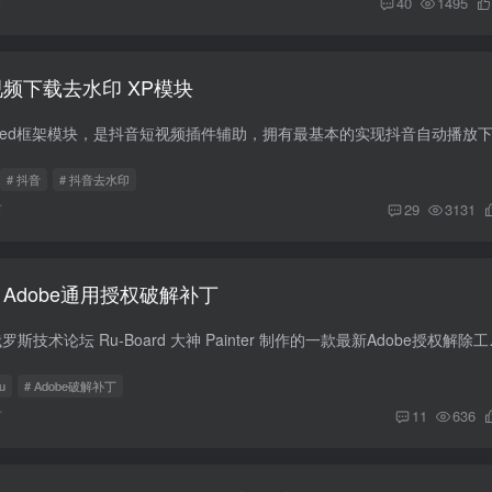
前
40
1495
1视频下载去水印 XP模块
# 抖音
# 抖音去水印
前
29
3131
9.2 Adobe通用授权破解补丁
AMT Emulator是由俄罗斯技术论坛 Ru-B
u
# Adobe破解补丁
前
11
636