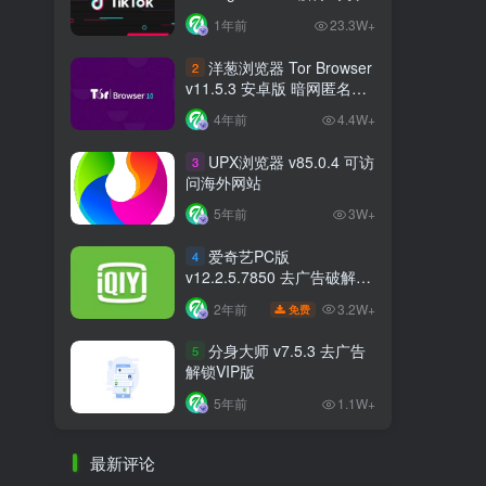
中文破解版 支持选国区
1年前
23.3W+
洋葱浏览器 Tor Browser
2
v11.5.3 安卓版 暗网匿名浏
览器
4年前
4.4W+
UPX浏览器 v85.0.4 可访
3
问海外网站
5年前
3W+
爱奇艺PC版
4
v12.2.5.7850 去广告破解版
比VIP更VIP
3.2W+
2年前
免费
分身大师 v7.5.3 去广告
5
解锁VIP版
5年前
1.1W+
最新评论