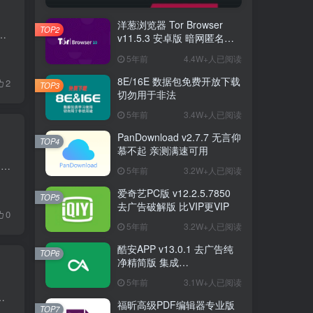
洋葱浏览器 Tor Browser
TOP2
京东/淘宝/苏宁商品试用体验的全自动申请，白嫖党们的福音。 新版特色 1.增加了一个支付宝集卡指南 应用特色 1.京东助手:...
v11.5.3 安卓版 暗网匿名浏
览器
5年前
4.4W+人已阅读
8E/16E 数据包免费开放下载
2
TOP3
切勿用于非法
5年前
3.4W+人已阅读
PanDownload v2.7.7 无言仰
TOP4
慕不起 亲测满速可用
Qrcode动态二维码制作工具string to qrcode是一款专业的二维码制作软件，它的体积小巧，功能强大，支持自定义文字动态二维码制作，并且string to qrcode可以将动图变成二维码存在的，非常有特色...
5年前
3.2W+人已阅读
爱奇艺PC版 v12.2.5.7850
TOP5
去广告破解版 比VIP更VIP
0
5年前
3.2W+人已阅读
酷安APP v13.0.1 去广告纯
TOP6
净精简版 集成
FuckCoolapkR1.16.5
5年前
3.1W+人已阅读
你想超越cencor在你的国家？UPX浏览器是一款代理网站浏览程序，这就是你正在寻找最佳的解决...
福昕高级PDF编辑器专业版
TOP7