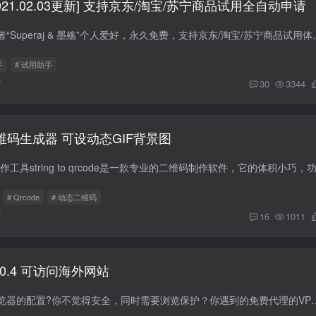
21.02.03更新] 支持京东/淘宝/苏宁商品试用全自动申请
本软件的开发纯属作者“Superaj & 墨殇”个人爱好，永久免费，支持
手
# 试用助手
前
30
3344
n 二维码生成器 可设动态GIF背景图
# Qrcode
# 动态二维码
前
16
1011
.0.4 可访问海外网站
你不喜欢复杂代理浏览器的配置?你不觉得安全，同时需要浏览保护？你遇到的免费代理的VPN服务的限制？