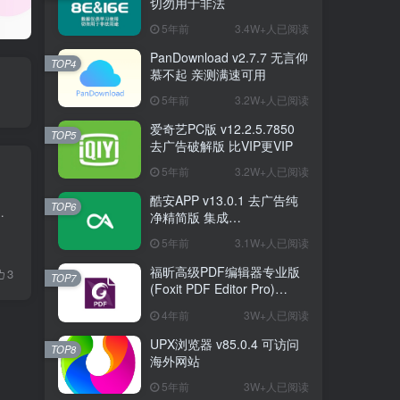
切勿用于非法
5年前
3.4W+人已阅读
PanDownload v2.7.7 无言仰
TOP4
慕不起 亲测满速可用
5年前
3.2W+人已阅读
爱奇艺PC版 v12.2.5.7850
TOP5
去广告破解版 比VIP更VIP
5年前
3.2W+人已阅读
酷安APP v13.0.1 去广告纯
TOP6
载，这些都不是重点，重点是电脑版的IDM不支持BT种子磁力下载，安...
净精简版 集成
FuckCoolapkR1.16.5
5年前
3.1W+人已阅读
福昕高级PDF编辑器专业版
3
TOP7
(Foxit PDF Editor Pro)
v12.1.1.15289 绿色破解版
4年前
3W+人已阅读
UPX浏览器 v85.0.4 可访问
TOP8
海外网站
5年前
3W+人已阅读