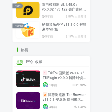
雷电模拟器 v9.1.49.0 /
TOP9
v5.0.82 / v3.122 去广告绿色
纯净版
5年前
2.8W+人已阅读
酷我音乐APP v11.3.0.0 解锁
TOP10
豪华VIP版
5年前
2.1W+人已阅读
热榜
点赞
评论
收藏
TikTok国际版 v40.4.3 /
1
TKPlugin v2.9.0 解除封锁/
中文破解版 支持选国区
1年前
23.3W+
洋葱浏览器 Tor Browser
2
v11.5.3 安卓版 暗网匿名浏
览器
4年前
4.4W+