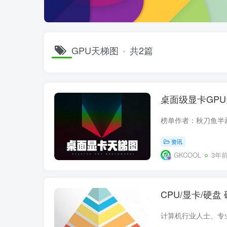
GPU天梯图
共2篇
资讯
GKCOOL
3年
CPU/显卡/硬