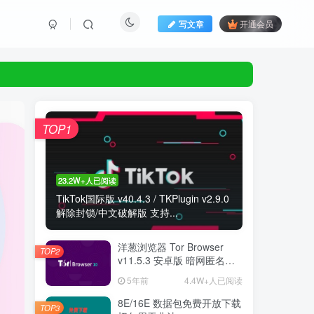
写文章
开通会员
TOP1
23.2W+人已阅读
TikTok国际版 v40.4.3 / TKPlugin v2.9.0
解除封锁/中文破解版 支持...
洋葱浏览器 Tor Browser
TOP2
v11.5.3 安卓版 暗网匿名浏
览器
5年前
4.4W+人已阅读
8E/16E 数据包免费开放下载
TOP3