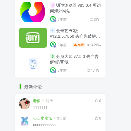
UPX浏览器 v85.0.4 可访
3
问海外网站
5年前
3W+
爱奇艺PC版
4
v12.2.5.7850 去广告破解版
比VIP更VIP
3.2W+
2年前
免费
分身大师 v7.5.3 去广告
5
解锁VIP版
5年前
1.1W+
最新评论
老依
前天
0
1111111
◇﹏尐龍℡
3天前
0
66666666666