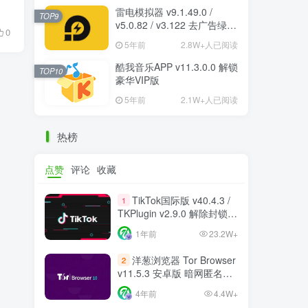
雷电模拟器 v9.1.49.0 /
TOP9
v5.0.82 / v3.122 去广告绿色
0
纯净版
5年前
2.8W+人已阅读
酷我音乐APP v11.3.0.0 解锁
TOP10
豪华VIP版
5年前
2.1W+人已阅读
热榜
点赞
评论
收藏
TikTok国际版 v40.4.3 /
1
TKPlugin v2.9.0 解除封锁/
中文破解版 支持选国区
1年前
23.2W+
洋葱浏览器 Tor Browser
2
v11.5.3 安卓版 暗网匿名浏
览器
4年前
4.4W+