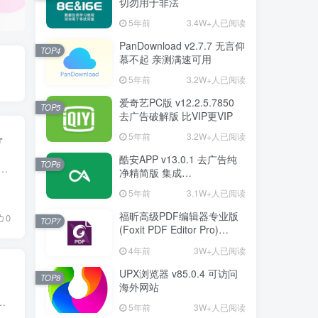
切勿用于非法
5年前
3.4W+人已阅读
PanDownload v2.7.7 无言仰
TOP4
慕不起 亲测满速可用
5年前
3.2W+人已阅读
爱奇艺PC版 v12.2.5.7850
TOP5
去广告破解版 比VIP更VIP
号
5年前
3.2W+人已阅读
酷安APP v13.0.1 去广告纯
TOP6
eba.baidu.com/p/6133450546 更新时间：20230906 新增型号：AMD 78/7700XT 注意事项：因榜单图片过大，如图片不清晰请保存图片至本地或者打开图片至...
净精简版 集成
FuckCoolapkR1.16.5
5年前
3.1W+人已阅读
福昕高级PDF编辑器专业版
0
TOP7
(Foxit PDF Editor Pro)
v12.1.1.15289 绿色破解版
4年前
3W+人已阅读
UPX浏览器 v85.0.4 可访问
TOP8
海外网站
)、硬盘性能天梯图，让你对硬件搭配做出最专业的判断及使用。 CPU性能天梯图 点此访问查看 显卡(GPU)性能天...
5年前
3W+人已阅读