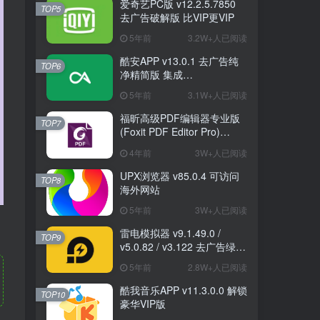
爱奇艺PC版 v12.2.5.7850
TOP5
去广告破解版 比VIP更VIP
5年前
3.2W+人已阅读
酷安APP v13.0.1 去广告纯
TOP6
净精简版 集成
FuckCoolapkR1.16.5
5年前
3.1W+人已阅读
福昕高级PDF编辑器专业版
TOP7
(Foxit PDF Editor Pro)
v12.1.1.15289 绿色破解版
4年前
3W+人已阅读
UPX浏览器 v85.0.4 可访问
TOP8
海外网站
5年前
3W+人已阅读
雷电模拟器 v9.1.49.0 /
TOP9
v5.0.82 / v3.122 去广告绿色
纯净版
5年前
2.8W+人已阅读
酷我音乐APP v11.3.0.0 解锁
TOP10
豪华VIP版