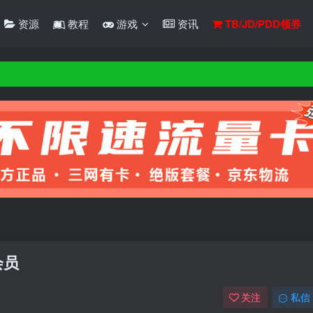
资源
教程
游戏
资讯
TB/JD/PDD领券
会员
关注
私信