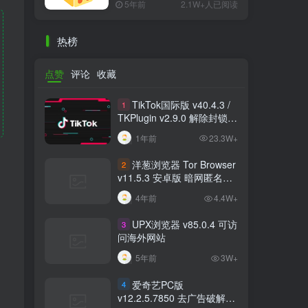
5年前
2.1W+人已阅读
热榜
点赞
评论
收藏
TikTok国际版 v40.4.3 /
1
TKPlugin v2.9.0 解除封锁/
中文破解版 支持选国区
1年前
23.3W+
洋葱浏览器 Tor Browser
2
v11.5.3 安卓版 暗网匿名浏
览器
4年前
4.4W+
UPX浏览器 v85.0.4 可访
3
问海外网站
5年前
3W+
爱奇艺PC版
4
v12.2.5.7850 去广告破解版