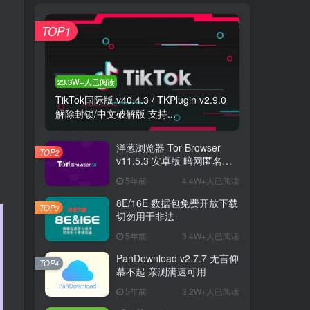
TOP1
23.3W+人已阅读
TikTok国际版 v40.4.3 / TKPlugin v2.9.0
解除封锁/中文破解版 支持...
洋葱浏览器 Tor Browser
TOP2
v11.5.3 安卓版 暗网匿名浏
览器
5年前
4.4W+人已阅读
8E/16E 数据包免费开放下载
TOP3
切勿用于非法
5年前
3.4W+人已阅读
PanDownload v2.7.7 无言仰
TOP4
慕不起 亲测满速可用
5年前
3.2W+人已阅读