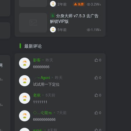
比VIP更VIP
3.2W+
2年前
免费
分身大师 v7.5.3 去广告
5
解锁VIP版
5年前
1.1W+
最新评论
影客
昨天
0
暗网
66666666
╭～Agoni
昨天
0
W+
试试用一下定位
老依
5天前
0
1111111
W+
◇﹏尐龍℡
7天前
0
66666666666
yunyi.
8天前
0
W+