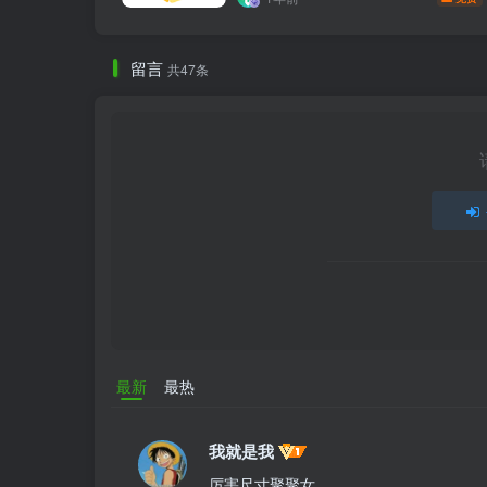
留言
共47条
最新
最热
我就是我
厉害尺寸聚聚女